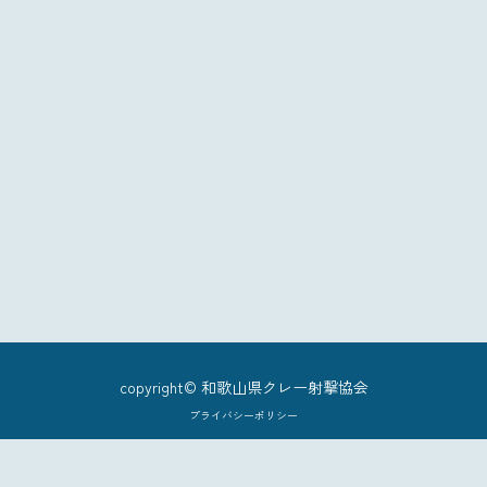
滋賀県クレー射撃協会
兵庫県クレー射撃協会
大阪総合射撃場
copyright© 和歌山県クレー射撃協会
プライバシーポリシー