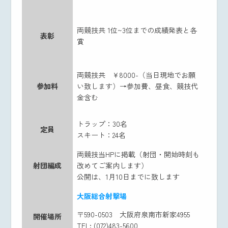
両競技共 1位~3位までの成績発表と各
表彰
賞
両競技共 ¥8000-（当日現地でお願
参加料
い致します）→参加費、昼食、競技代
金含む
トラップ：30名
定員
スキート：24名
両競技当HPに掲載（射団・開始時刻も
射団編成
改めてご案内します）
公開は、1月10日までに致します
大阪総合射撃場
〒590-0503 大阪府泉南市新家4955
開催場所
TEL: (072)483-5600