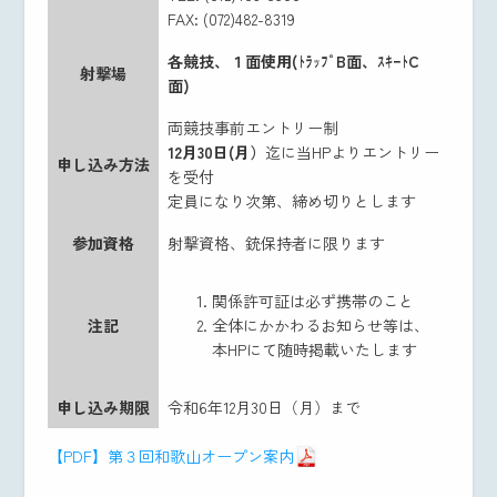
FAX: (072)482-8319
各競技、１面使用(ﾄﾗｯﾌﾟB面、ｽｷｰﾄC
射撃場
面)
両競技事前エントリー制
12
月30日(月）
迄に当HPよりエントリー
申し込み方法
を受付
定員になり次第、締め切りとします
参加資格
射撃資格、銃保持者に限ります
関係許可証は必ず携帯のこと
注記
全体にかかわるお知らせ等は、
本HPにて随時掲載いたします
申し込み期限
令和6年12月30日（月）まで
【PDF】第３回和歌山オープン案内